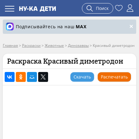
Поиск
Подписывайтесь на наш
MAX
Главная
>
Раскраски
>
Животные
>
Динозавры
>
Красивый диметродон
Раскраска Красивый диметродон
Скачать
Распечатать