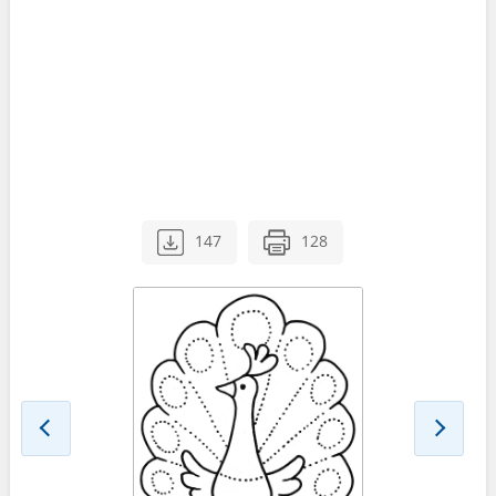
147
128