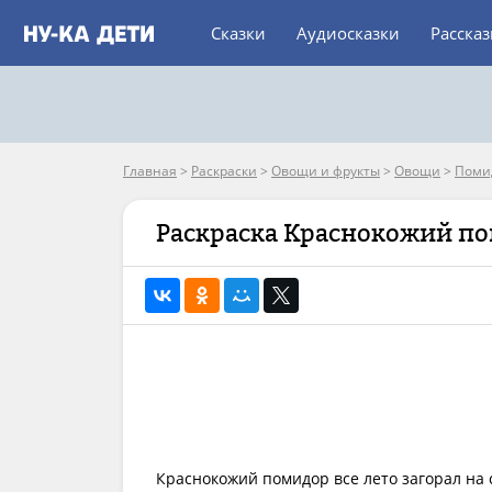
Сказки
Аудиосказки
Расска
Главная
>
Раскраски
>
Овощи и фрукты
>
Овощи
>
Поми
Раскраска Краснокожий п
Краснокожий помидор все лето загорал на 