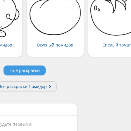
омидор
Вкусный помидор
Спелый томат
Еще раскраски
Все раскраски Помидор
Будьте первыми!