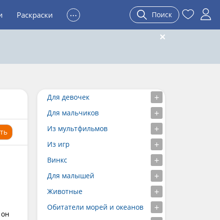
...
и
Раскраски
Поиск
Для девочек
Для мальчиков
Из мультфильмов
ть
Из игр
Винкс
Для малышей
Животные
Обитатели морей и океанов
 он