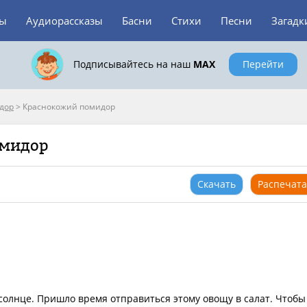
зы
Аудиорассказы
Басни
Стихи
Песни
Загадк
Подписывайтесь на наш
MAX
Перейти
дор
>
Краснокожий помидор
омидор
Скачать
Распечата
солнце. Пришло время отправиться этому овощу в салат. Чтобы