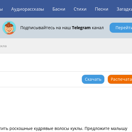
зы
Аудиорассказы
Басни
Стихи
Песни
Загадк
Подписывайтесь на наш
Telegram
канал
Перейт
укла
Скачать
Распечата
метить роскошные кудрявые волосы куклы. Предложите малышу