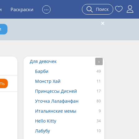
...
и
Раскраски
Поиск
и
Для девочек
Барби
Монстр Хай
ть
Принцессы Дисней
Уточка Лалафанфан
Итальянские мемы
Hello Kitty
Лабубу