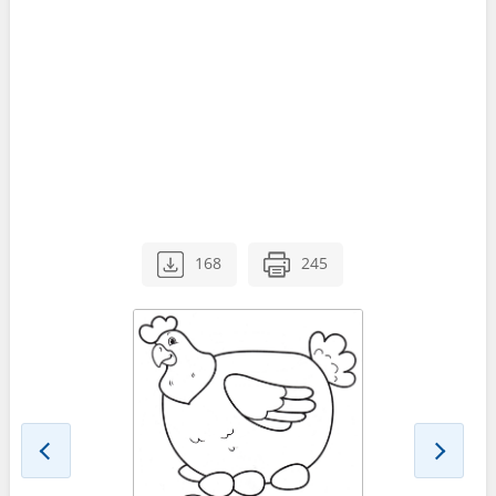
168
245