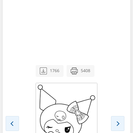
1766
5408