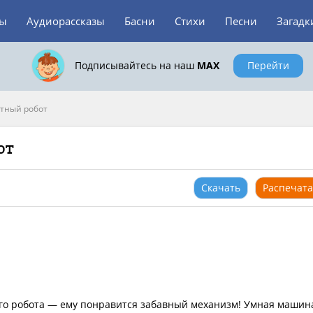
зы
Аудиорассказы
Басни
Стихи
Песни
Загадк
Подписывайтесь на наш
MAX
Перейти
тный робот
от
Скачать
Распечата
го робота — ему понравится забавный механизм! Умная машин