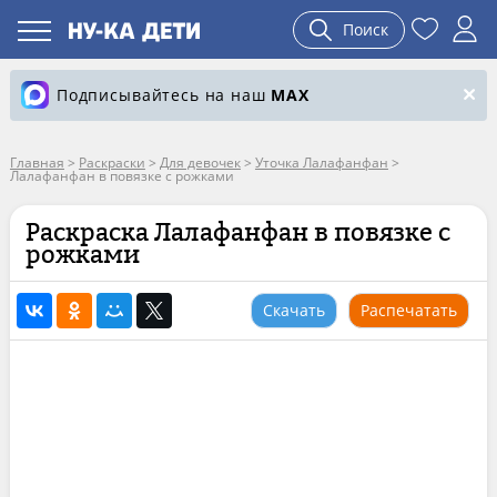
Поиск
Подписывайтесь на наш
MAX
Главная
>
Раскраски
>
Для девочек
>
Уточка Лалафанфан
>
Лалафанфан в повязке с рожками
Раскраска Лалафанфан в повязке с
рожками
Скачать
Распечатать