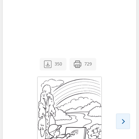
350
729