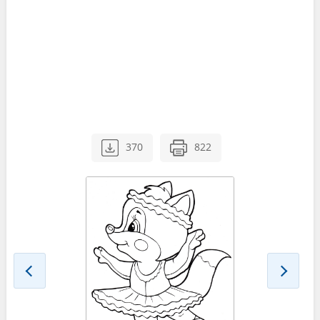
370
822