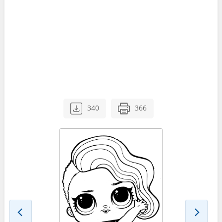
340
366