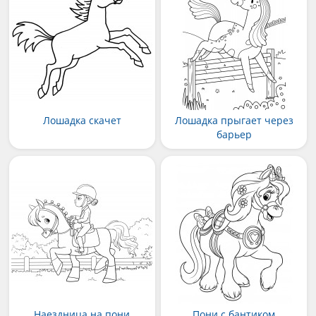
Лошадка скачет
Лошадка прыгает через
барьер
Наездница на пони
Пони с бантиком