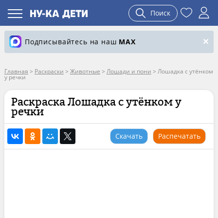
Поиск
Подписывайтесь на наш
MAX
Главная
>
Раскраски
>
Животные
>
Лошади и пони
>
Лошадка с утёнком
у речки
Раскраска Лошадка с утёнком у
речки
Скачать
Распечатать