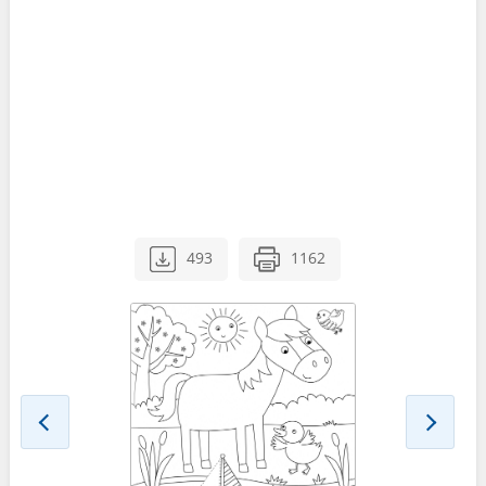
493
1162