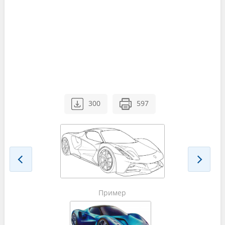
300
597
Пример