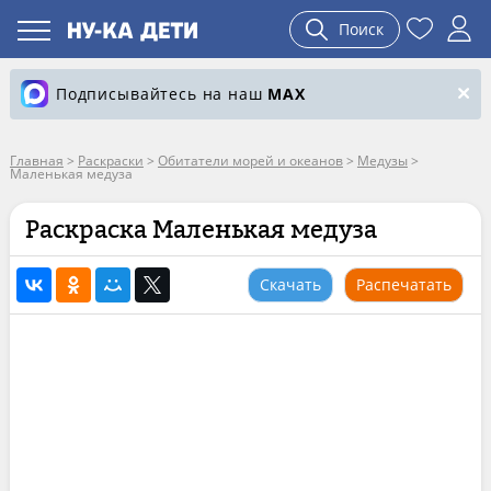
Поиск
Подписывайтесь на наш
MAX
Главная
>
Раскраски
>
Обитатели морей и океанов
>
Медузы
>
Маленькая медуза
Раскраска Маленькая медуза
Скачать
Распечатать