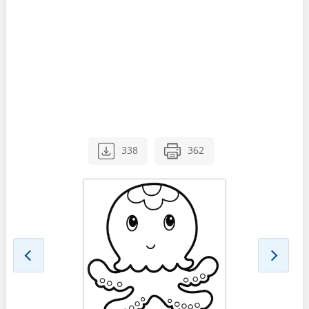
338
362