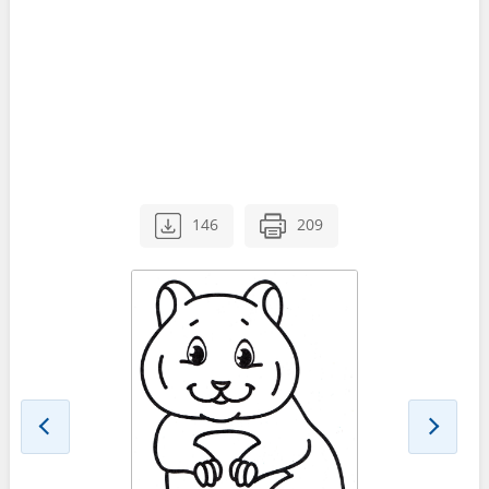
146
209