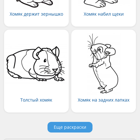
Хомяк держит зернышко
Хомяк набил щеки
Толстый хомяк
Хомяк на задних лапках
Еще раскраски