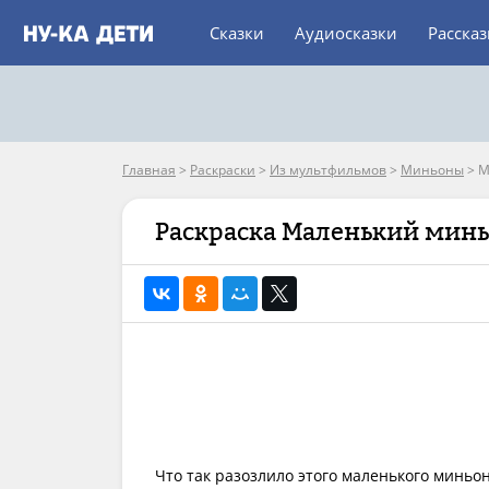
Сказки
Аудиосказки
Расска
Главная
>
Раскраски
>
Из мультфильмов
>
Миньоны
>
М
Раскраска Маленький минь
Что так разозлило этого маленького миньон