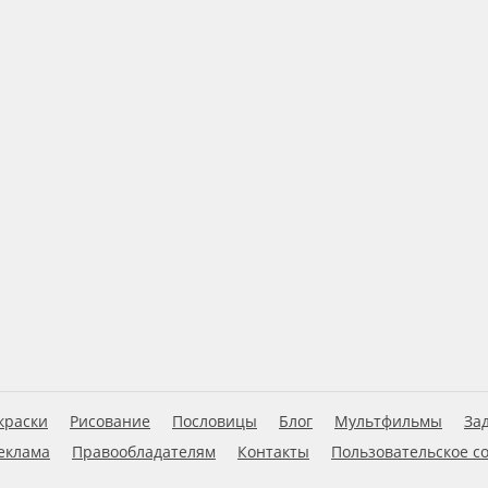
краски
Рисование
Пословицы
Блог
Мультфильмы
За
еклама
Правообладателям
Контакты
Пользовательское с