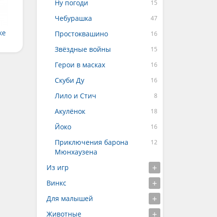
Ну погоди
Чебурашка
ке
Простоквашино
Звёздные войны
Герои в масках
Скуби Ду
Лило и Стич
Акулёнок
Йоко
Приключения барона
Мюнхаузена
Из игр
Винкс
Для малышей
Животные