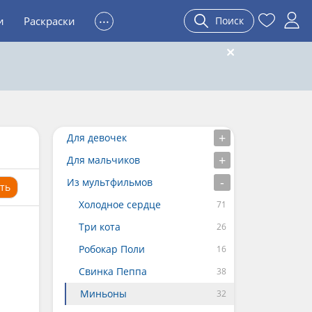
...
и
Раскраски
Поиск
Для девочек
Для мальчиков
Из мультфильмов
ть
Холодное сердце
Три кота
Робокар Поли
Свинка Пеппа
Миньоны