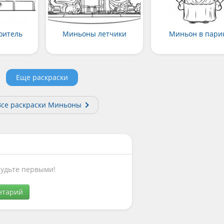
оитель
Миньоны летчики
Миньон в пари
Еще раскраски
Все раскраски Миньоны
Будьте первыми!
нтарий