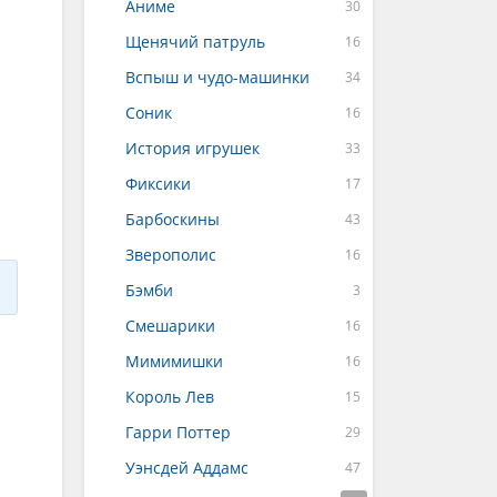
Аниме
Щенячий патруль
Вспыш и чудо-машинки
Соник
История игрушек
Фиксики
Барбоскины
Зверополис
Бэмби
Смешарики
Мимимишки
Король Лев
Гарри Поттер
Уэнсдей Аддамс