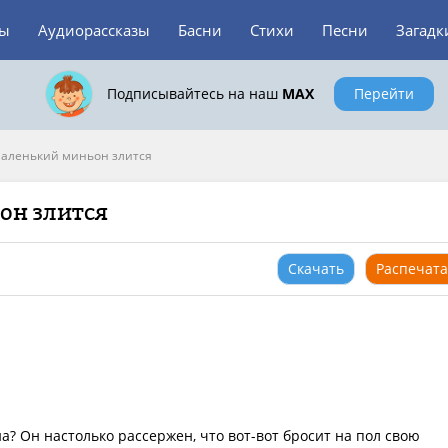
зы
Аудиорассказы
Басни
Стихи
Песни
Загадк
Подписывайтесь на наш
MAX
Перейти
аленький миньон злится
он злится
Скачать
Распечата
а? Он настолько рассержен, что вот-вот бросит на пол свою