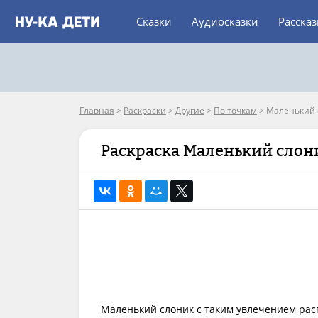
Сказки
Аудиосказки
Расска
Главная
>
Раскраски
>
Другие
>
По точкам
>
Маленький 
Раскраска Маленький слон
Маленький слоник с таким увлечением расп