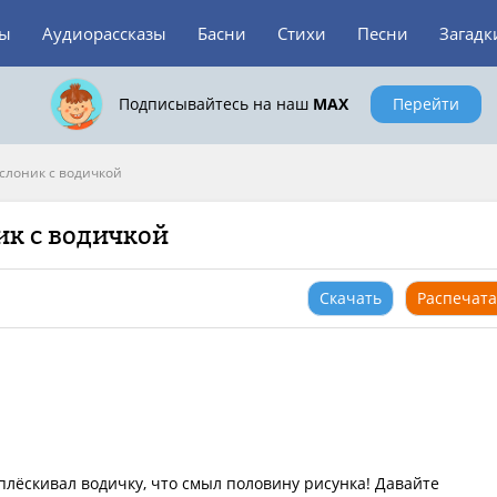
зы
Аудиорассказы
Басни
Стихи
Песни
Загадк
Подписывайтесь на наш
MAX
Перейти
слоник с водичкой
ик с водичкой
Скачать
Распечата
лёскивал водичку, что смыл половину рисунка! Давайте