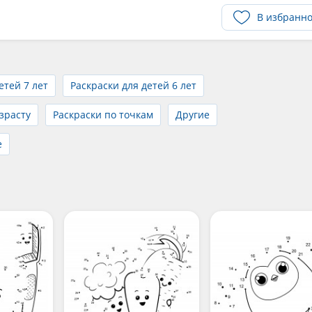
В избранн
етей 7 лет
Раскраски для детей 6 лет
зрасту
Раскраски по точкам
Другие
е