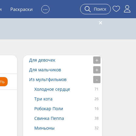
...
и
Раскраски
Поиск
Для девочек
Для мальчиков
Из мультфильмов
ть
Холодное сердце
Три кота
Робокар Поли
Свинка Пеппа
Миньоны