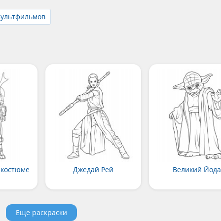
мультфильмов
 костюме
Джедай Рей
Великий Йода
Еще раскраски