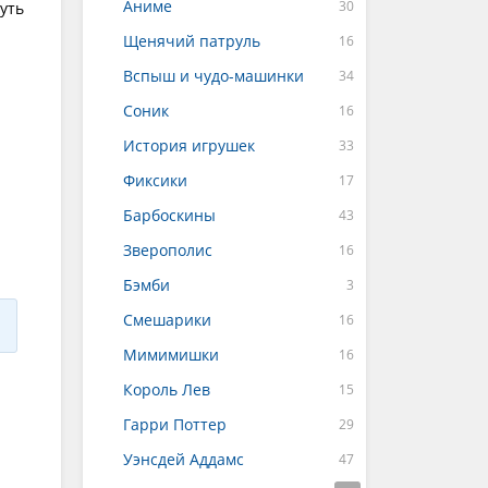
Аниме
уть
Щенячий патруль
Вспыш и чудо-машинки
Соник
История игрушек
Фиксики
Барбоскины
Зверополис
Бэмби
Смешарики
Мимимишки
Король Лев
Гарри Поттер
Уэнсдей Аддамс