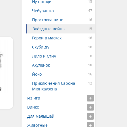
Ну погоди
Чебурашка
Простоквашино
Звёздные войны
Герои в масках
Скуби Ду
Лило и Стич
Акулёнок
Йоко
Приключения барона
Мюнхаузена
Из игр
Винкс
Для малышей
Животные