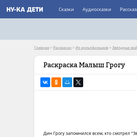
Сказки
Аудиосказки
Расска
Главная
>
Раскраски
>
Из мультфильмов
>
Звёздные во
Раскраска Малыш Грогу
Дин Грогу запомнился всем, кто смотрел "