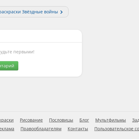
раскраски Звёздные войны
Будьте первыми!
нтарий
краски
Рисование
Пословицы
Блог
Мультфильмы
За
еклама
Правообладателям
Контакты
Пользовательское с