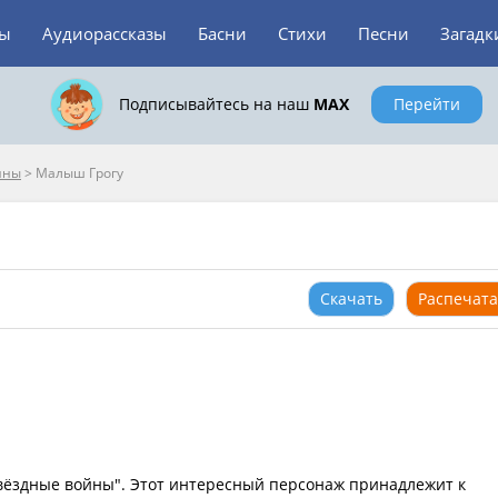
зы
Аудиорассказы
Басни
Стихи
Песни
Загадк
Подписывайтесь на наш
MAX
Перейти
йны
>
Малыш Грогу
Скачать
Распечата
Звёздные войны". Этот интересный персонаж принадлежит к