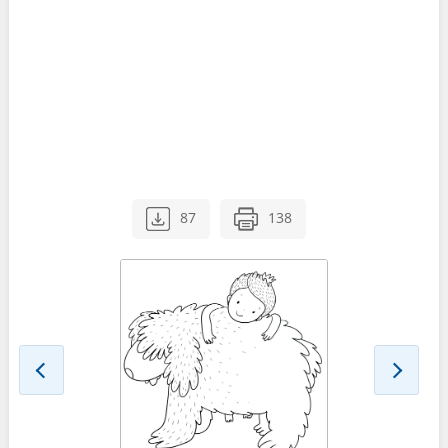
87
138