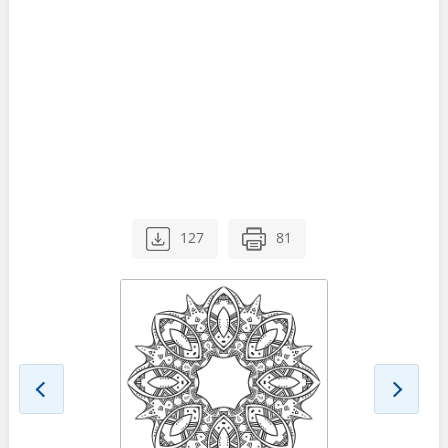
127
81