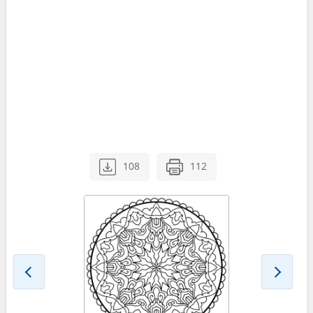
108
112