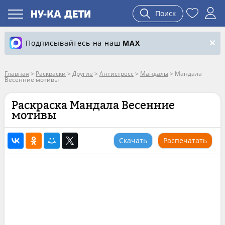
Поиск
Подписывайтесь на наш
MAX
Главная
>
Раскраски
>
Другие
>
Антистресс
>
Мандалы
>
Мандала
Весенние мотивы
Раскраска Мандала Весенние
мотивы
Скачать
Распечатать