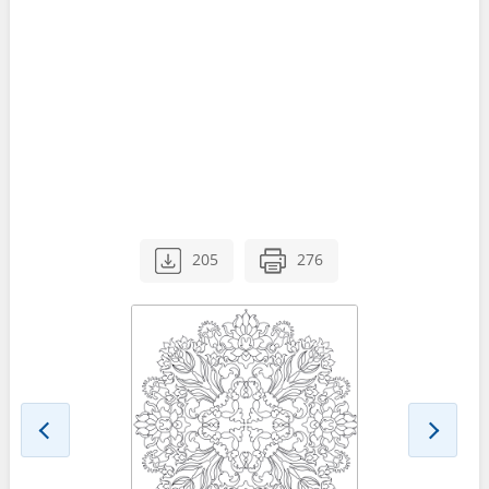
205
276