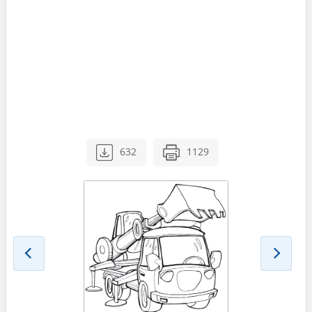
632
1129