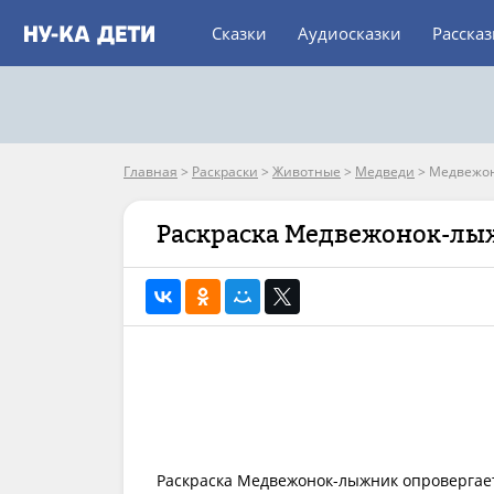
Сказки
Аудиосказки
Расска
Главная
>
Раскраски
>
Животные
>
Медведи
>
Медвежо
Раскраска Медвежонок-лы
Раскраска Медвежонок-лыжник опровергает