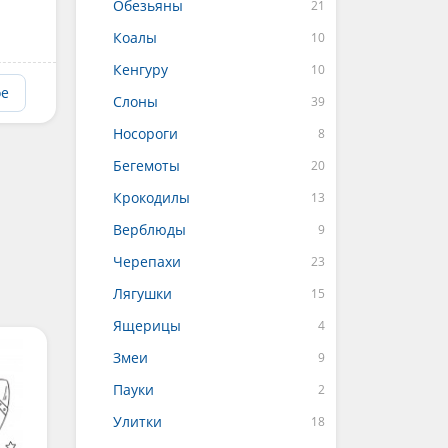
Обезьяны
Коалы
Кенгуру
ое
Слоны
Носороги
Бегемоты
Крокодилы
Верблюды
Черепахи
Лягушки
Ящерицы
Змеи
Пауки
Улитки