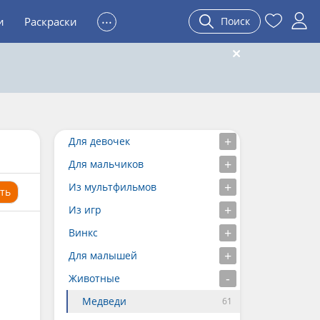
...
и
Раскраски
Поиск
Для девочек
Для мальчиков
Из мультфильмов
ть
Из игр
Винкс
Для малышей
Животные
Медведи