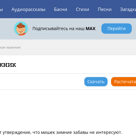
зы
Аудиорассказы
Басни
Стихи
Песни
Загадк
Подписывайтесь на наш
MAX
Перейти
нок-лыжник
жник
Скачать
Распечата
 утверждение, что мишек зимние забавы не интересуют.