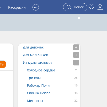
...
и
Раскраски
Поиск
Для девочек
Для мальчиков
Из мультфильмов
ть
Холодное сердце
Три кота
Робокар Поли
Свинка Пеппа
Миньоны