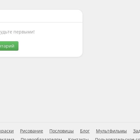
Будьте первыми!
нтарий
краски
Рисование
Пословицы
Блог
Мультфильмы
За
еклама
Правообладателям
Контакты
Пользовательское с