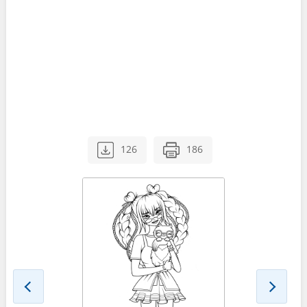
126
186