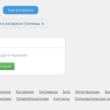
Еще раскраски
Все раскраски Гусеницы
Будьте первыми!
нтарий
краски
Рисование
Пословицы
Блог
Мультфильмы
За
еклама
Правообладателям
Контакты
Пользовательское с