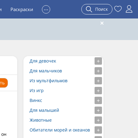
...
и
Раскраски
Поиск
Для девочек
Для мальчиков
Из мультфильмов
ть
Из игр
Винкс
Для малышей
Животные
Обитатели морей и океанов
 он