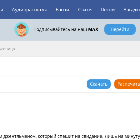
зы
Аудиорассказы
Басни
Стихи
Песни
Загадк
Подписывайтесь на наш
MAX
Перейти
усеница
Скачать
Распечата
м джентльменом, который спешит на свидание. Лишь на минуту