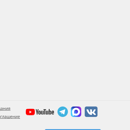
дания
оглашение