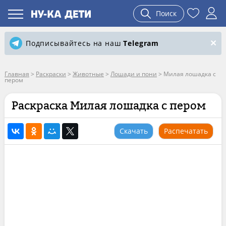
Поиск
Подписывайтесь на наш
Telegram
Главная
>
Раскраски
>
Животные
>
Лошади и пони
>
Милая лошадка с
пером
Раскраска Милая лошадка с пером
Скачать
Распечатать