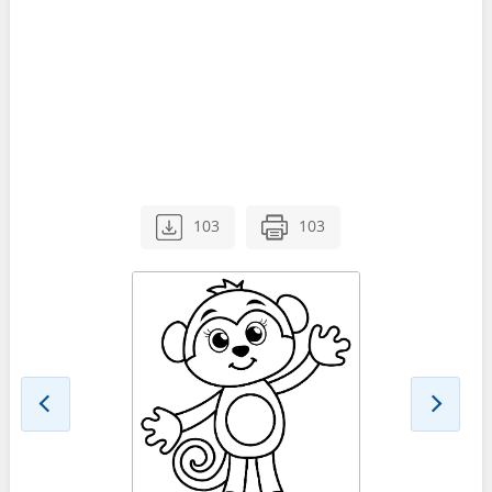
103
103