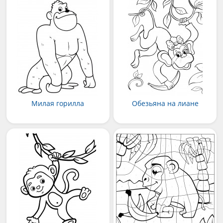
Милая горилла
Обезьяна на лиане