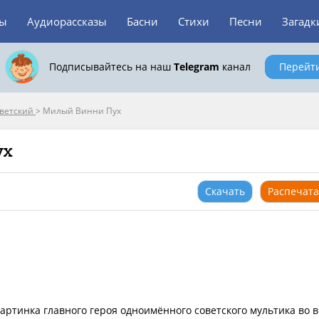
зы
Аудиорассказы
Басни
Стихи
Песни
Загадк
Подписывайтесь на наш
Telegram
канал
Перейт
оветский
>
Милый Винни Пух
ух
Скачать
Распечата
артинка главного героя одноимённого советского мультика во 