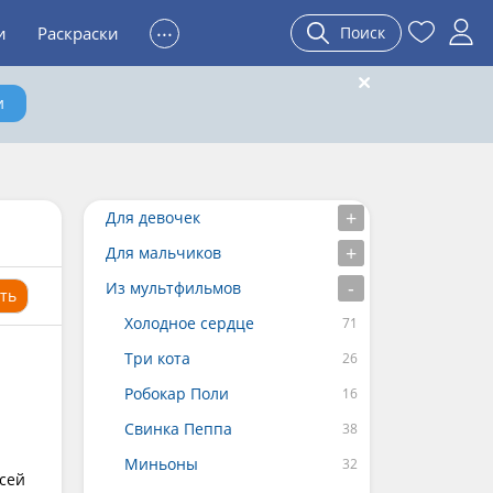
...
и
Раскраски
Поиск
и
Для девочек
Для мальчиков
Из мультфильмов
ть
Холодное сердце
Три кота
Робокар Поли
Свинка Пеппа
Миньоны
всей