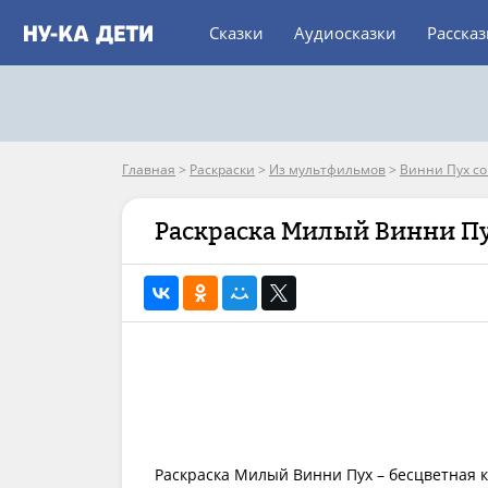
Сказки
Аудиосказки
Расска
Главная
>
Раскраски
>
Из мультфильмов
>
Винни Пух с
Раскраска Милый Винни П
Раскраска Милый Винни Пух – бесцветная к