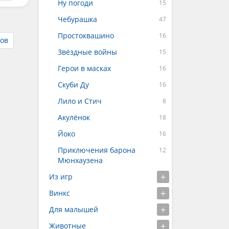
Ну погоди
Чебурашка
Простоквашино
мов
Звёздные войны
Герои в масках
Скуби Ду
Лило и Стич
Акулёнок
Йоко
Приключения барона
Мюнхаузена
Из игр
Винкс
Для малышей
Животные