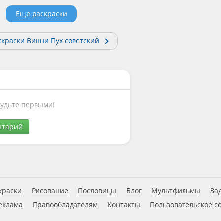
Еще раскраски
скраски Винни Пух советский
Будьте первыми!
нтарий
краски
Рисование
Пословицы
Блог
Мультфильмы
За
еклама
Правообладателям
Контакты
Пользовательское с