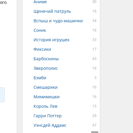
Аниме
ого
Щенячий патруль
Вспыш и чудо-машинки
Соник
История игрушек
Фиксики
Барбоскины
Зверополис
Бэмби
Смешарики
Мимимишки
Король Лев
Гарри Поттер
Уэнсдей Аддамс