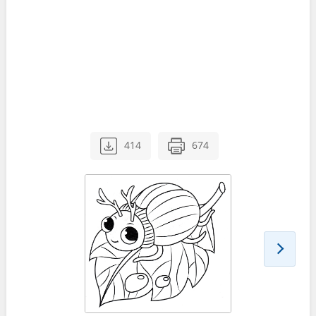
414
674