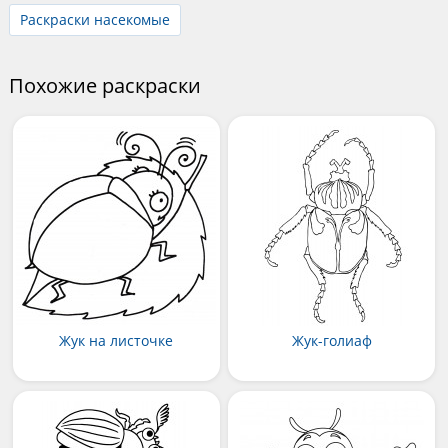
Раскраски насекомые
Похожие раскраски
Жук на листочке
Жук-голиаф