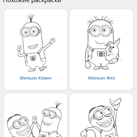
Миньон Кевин
Миньон Фил