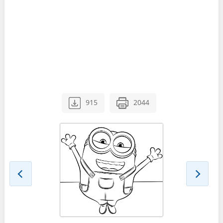
915
2044