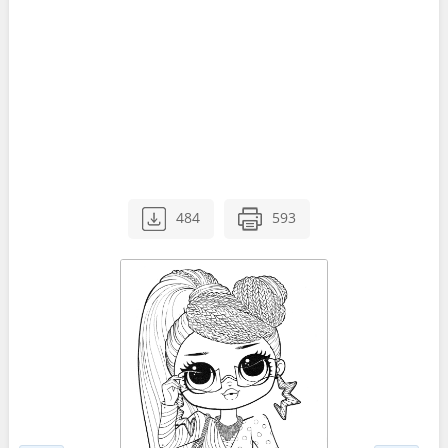
484
593