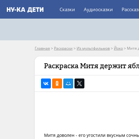
Сказки
Аудиосказки
Расска
Главная
>
Раскраски
>
Из мультфильмов
>
Йоко
>
Митя 
Раскраска Митя держит яб
Митя доволен - его угостили вкусным сочны