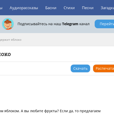
зы
Аудиорассказы
Басни
Стихи
Песни
Загадк
Подписывайтесь на наш
Telegram
канал
Перейт
держит яблоко
локо
Скачать
Распечата
м яблоком. А вы любите фрукты? Если да, то предлагаем