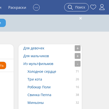
...
и
Раскраски
Поиск
и
Для девочек
Для мальчиков
Из мультфильмов
ть
Холодное сердце
Три кота
Робокар Поли
Свинка Пеппа
Миньоны