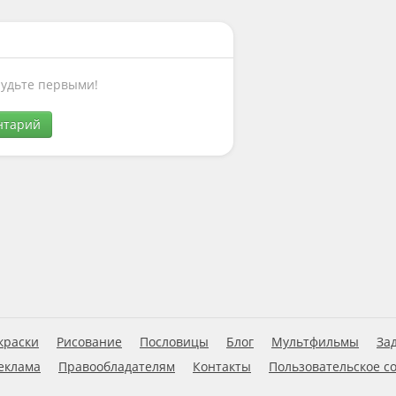
Будьте первыми!
нтарий
краски
Рисование
Пословицы
Блог
Мультфильмы
За
еклама
Правообладателям
Контакты
Пользовательское с