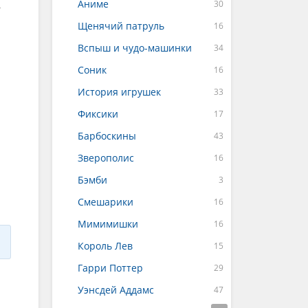
Аниме
,
Щенячий патруль
Вспыш и чудо-машинки
Соник
История игрушек
Фиксики
Барбоскины
Зверополис
Бэмби
Смешарики
Мимимишки
Король Лев
Гарри Поттер
Уэнсдей Аддамс