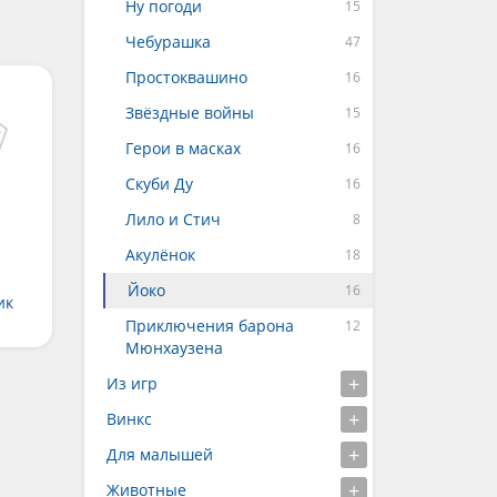
Ну погоди
Чебурашка
Простоквашино
Звёздные войны
Герои в масках
Скуби Ду
Лило и Стич
Акулёнок
Йоко
ик
Приключения барона
Мюнхаузена
Из игр
Винкс
Для малышей
Животные