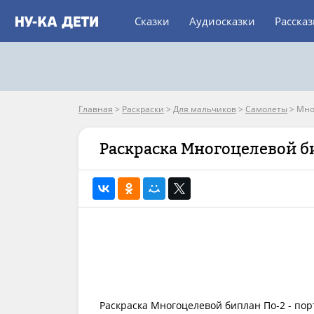
Сказки
Аудиосказки
Расска
Главная
>
Раскраски
>
Для мальчиков
>
Самолеты
>
Мно
Раскраска Многоцелевой б
Раскраска Многоцелевой биплан По-2 - пор