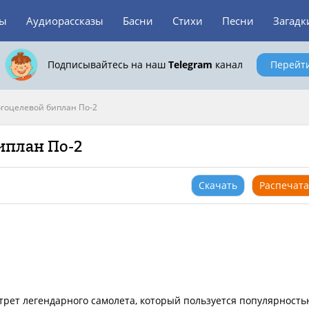
зы
Аудиорассказы
Басни
Стихи
Песни
Загадк
Подписывайтесь на наш
Telegram
канал
Перейт
гоцелевой биплан По-2
иплан По-2
Скачать
Распечата
трет легендарного самолета, который пользуется популярность