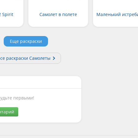
 Spirit
Самолет в полете
Маленький истреб
Еще раскраски
се раскраски Самолеты
Будьте первыми!
нтарий