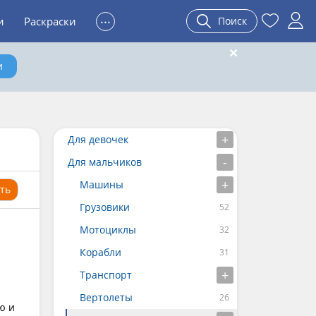
...
и
Раскраски
Поиск
и
Для девочек
Для мальчиков
Машины
ть
Грузовики
Мотоциклы
Корабли
Транспорт
Вертолеты
ю и