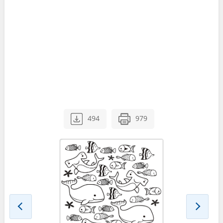
494
979