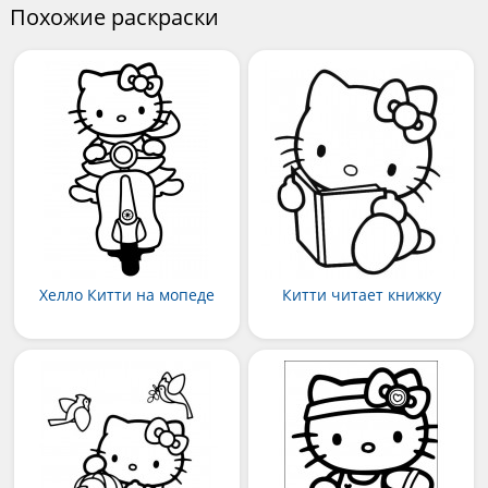
Похожие раскраски
Хелло Китти на мопеде
Китти читает книжку