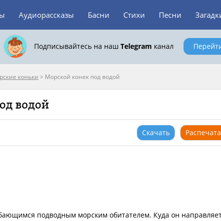
зы
Аудиорассказы
Басни
Стихи
Песни
Загадк
Подписывайтесь на наш
Telegram
канал
Перейт
рские коньки
>
Морской конек под водой
под водой
Скачать
Распечата
лыбающимся подводным морским обитателем. Куда он направляет