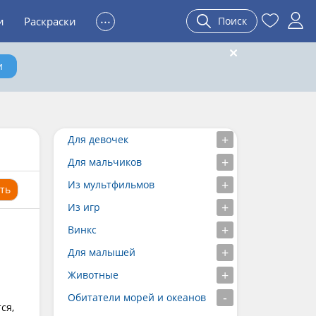
...
и
Раскраски
Поиск
и
Для девочек
Для мальчиков
Из мультфильмов
ть
Из игр
Винкс
Для малышей
Животные
Обитатели морей и океанов
ся,