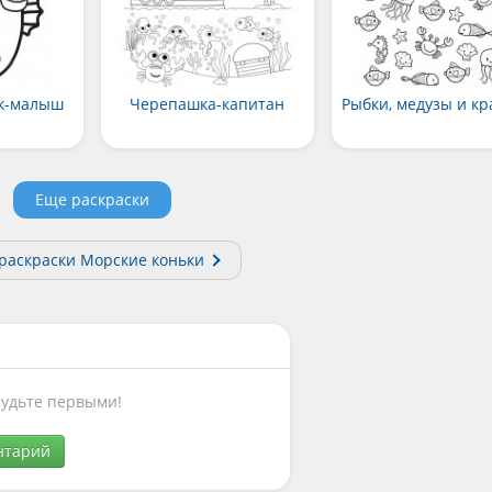
к-малыш
Черепашка-капитан
Рыбки, медузы и к
Еще раскраски
 раскраски Морские коньки
Будьте первыми!
нтарий