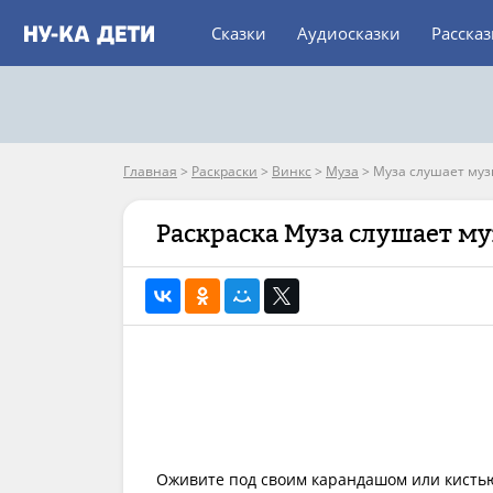
Сказки
Аудиосказки
Расска
Главная
>
Раскраски
>
Винкс
>
Муза
>
Муза слушает муз
Раскраска Муза слушает м
Оживите под своим карандашом или кистью