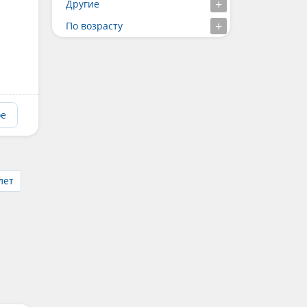
Другие
По возрасту
ое
лет