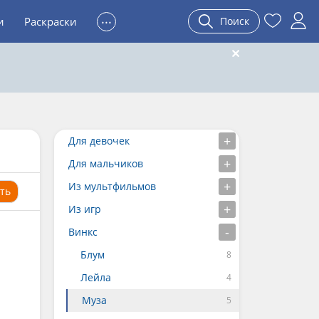
...
и
Раскраски
Поиск
Для девочек
Для мальчиков
Из мультфильмов
ть
Из игр
Винкс
Блум
Лейла
Муза