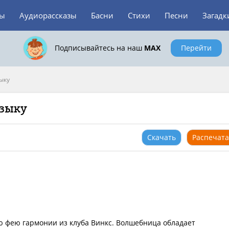
зы
Аудиорассказы
Басни
Стихи
Песни
Загадк
Подписывайтесь на наш
MAX
Перейти
ыку
узыку
Скачать
Распечата
 фею гармонии из клуба Винкс. Волшебница обладает