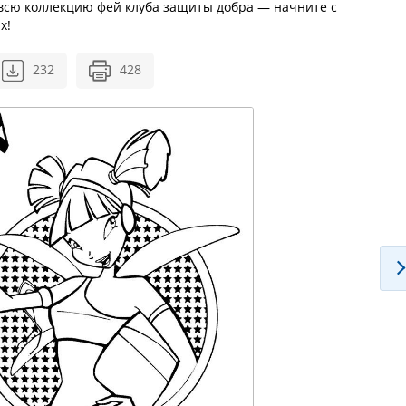
всю коллекцию фей клуба защиты добра — начните с
х!
232
428