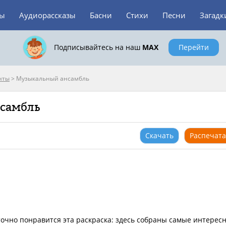
зы
Аудиорассказы
Басни
Стихи
Песни
Загадк
Подписывайтесь на наш
MAX
Перейти
нты
>
Музыкальный ансамбль
нсамбль
Скачать
Распечата
точно понравится эта раскраска: здесь собраны самые интерес