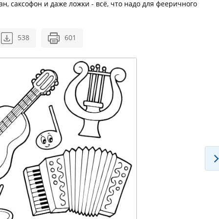
ан, саксофон и даже ложки - всё, что надо для фееричного
538
601