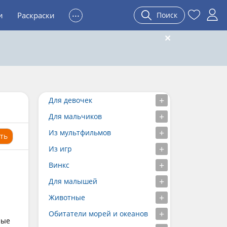
...
и
Раскраски
Поиск
Для девочек
Для мальчиков
Из мультфильмов
ть
Из игр
Винкс
Для малышей
Животные
Обитатели морей и океанов
ные