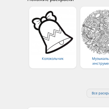
Колокольчик
Музыкал
инструм
Все раск