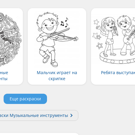
ьные
Мальчик играет на
Ребята выступа
енты
скрипке
Еще раскраски
раски Музыкальные инструменты