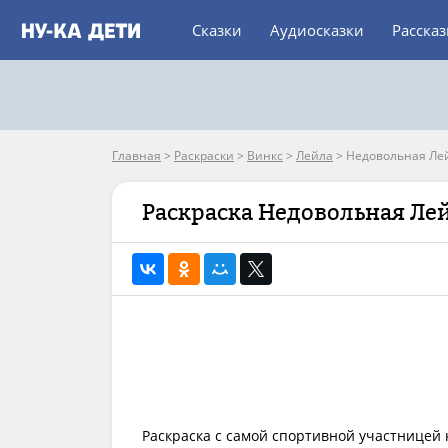
Сказки
Аудиосказки
Расска
Главная
>
Раскраски
>
Винкс
>
Лейла
>
Недовольная Ле
Раскраска Недовольная Ле
Раскраска с самой спортивной участницей к