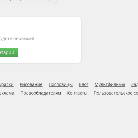
Будьте первыми!
нтарий
краски
Рисование
Пословицы
Блог
Мультфильмы
За
еклама
Правообладателям
Контакты
Пользовательское с