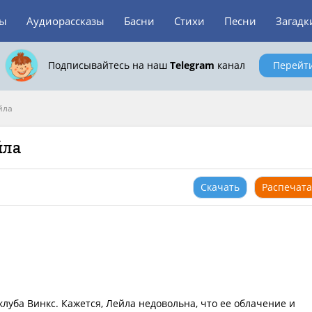
зы
Аудиорассказы
Басни
Стихи
Песни
Загадк
Подписывайтесь на наш
Telegram
канал
Перейт
йла
йла
Скачать
Распечата
луба Винкс. Кажется, Лейла недовольна, что ее облачение и