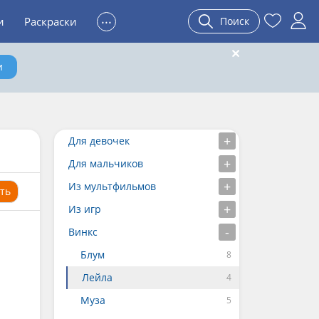
...
и
Раскраски
Поиск
и
Для девочек
Для мальчиков
Из мультфильмов
ть
Из игр
Винкс
Блум
Лейла
Муза