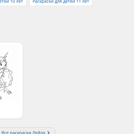
етей 10 лет
Раскраски для детей 11 лет
а
Все раскраски Лейла