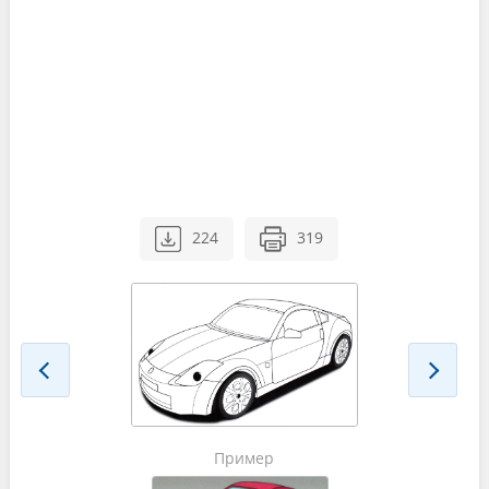
224
319
Пример