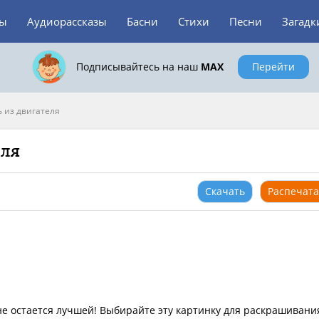
зы
Аудиорассказы
Басни
Стихи
Песни
Загадк
Подписывайтесь на наш
MAX
Перейти
 из двигателя
еля
Скачать
Распечата
не остается лучшей! Выбирайте эту картинку для раскрашивани