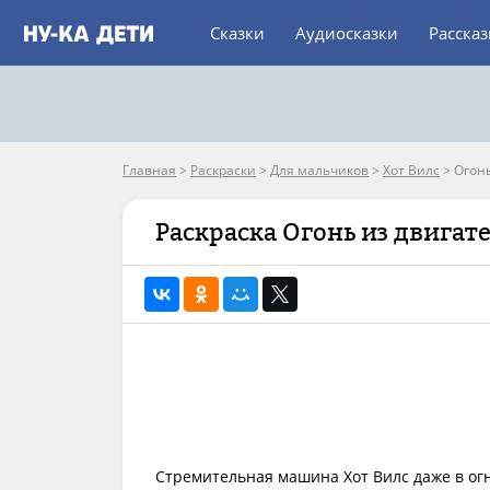
Сказки
Аудиосказки
Расска
Главная
>
Раскраски
>
Для мальчиков
>
Хот Вилс
>
Огонь
Раскраска Огонь из двигат
Стремительная машина Хот Вилс даже в ог