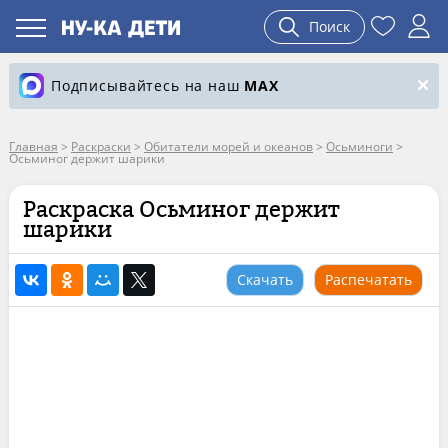
Поиск
Подписывайтесь на наш
MAX
Главная
>
Раскраски
>
Обитатели морей и океанов
>
Осьминоги
>
Осьминог держит шарики
Раскраска Осьминог держит
шарики
Скачать
Распечатать