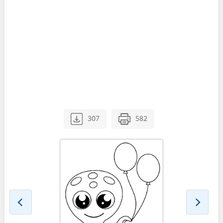
307
582