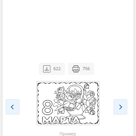
622
756
Пример