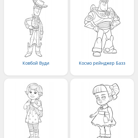
Ковбой Вуди
Космо рейнджер Базз