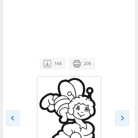
168
206