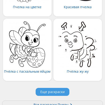
Пчелка на цветке
Красивая пчелка
Пчёлка с пасхальным яйцом
Пчёлка жу-жу
Еще раскраски
Все раскраски Пчелы