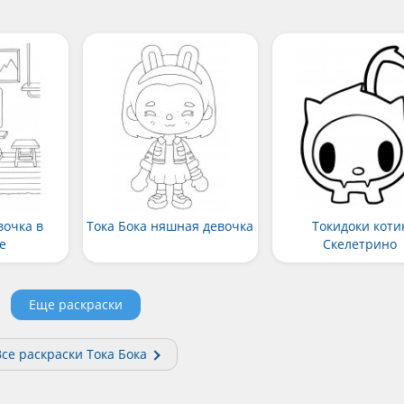
вочка в
Тока Бока няшная девочка
Токидоки коти
е
Скелетрино
Еще раскраски
се раскраски Тока Бока