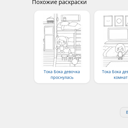
Похожие раскраски
Тока Бока девочка
Тока Бока де
проснулась
комнат
В