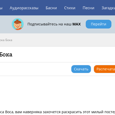
зы
Аудиорассказы
Басни
Стихи
Песни
Загадк
Подписывайтесь на наш
MAX
Перейти
ока Бока
Бока
Скачать
Распечата
ca Boca, вам наверняка захочется раскрасить этот милый посте