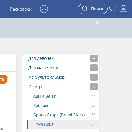
...
и
Раскраски
Поиск
Для девочек
Для мальчиков
Из мультфильмов
ть
Из игр
Хагги Вагги
Роблокс
Браво Старс (Brawl Stars)
Тока Бока
р.