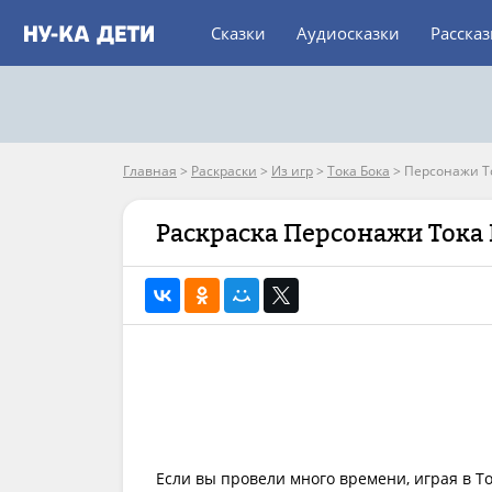
Сказки
Аудиосказки
Расска
Главная
>
Раскраски
>
Из игр
>
Тока Бока
>
Персонажи Т
Раскраска Персонажи Тока 
Если вы провели много времени, играя в To