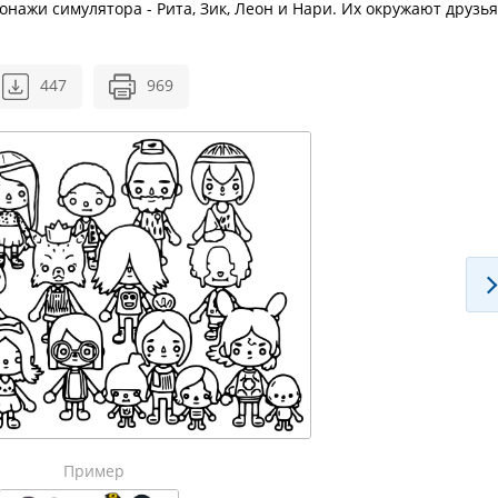
ажи симулятора - Рита, Зик, Леон и Нари. Их окружают друзья
447
969
Пример