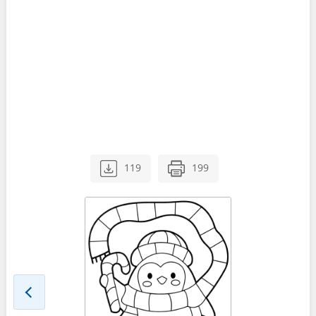
119
199