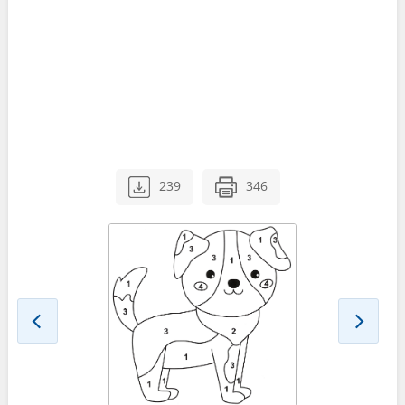
239
346